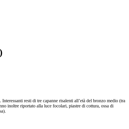
)
nteressanti resti di tre capanne risalenti all’età del bronzo medio (tra
o inoltre riportato alla luce focolari, piastre di cottura, ossa di
sa).