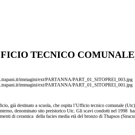
FFICIO TECNICO COMUNALE
pt.trapani.it/immagini/ext/PARTANNA/PART_01_SITOPREI_003.jpg
pt.trapani.it/immagini/ext/PARTANNA/PART_01_SITOPREI_001.jpg
io, già destinato a scuola, che ospita l’Ufficio tecnico comunale (Utc). I
 interno, denominato sito preistorico Utc. Gli scavi condotti nel 1998 hann
ammenti di ceramica della facies media età del bronzo di Thapsos (Siracu