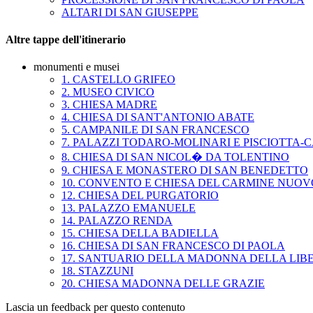
ALTARI DI SAN GIUSEPPE
Altre tappe dell'itinerario
monumenti e musei
1. CASTELLO GRIFEO
2. MUSEO CIVICO
3. CHIESA MADRE
4. CHIESA DI SANT'ANTONIO ABATE
5. CAMPANILE DI SAN FRANCESCO
7. PALAZZI TODARO-MOLINARI E PISCIOTTA
8. CHIESA DI SAN NICOL� DA TOLENTINO
9. CHIESA E MONASTERO DI SAN BENEDETTO
10. CONVENTO E CHIESA DEL CARMINE NUOV
12. CHIESA DEL PURGATORIO
13. PALAZZO EMANUELE
14. PALAZZO RENDA
15. CHIESA DELLA BADIELLA
16. CHIESA DI SAN FRANCESCO DI PAOLA
17. SANTUARIO DELLA MADONNA DELLA LIB
18. STAZZUNI
20. CHIESA MADONNA DELLE GRAZIE
Lascia un feedback per questo contenuto