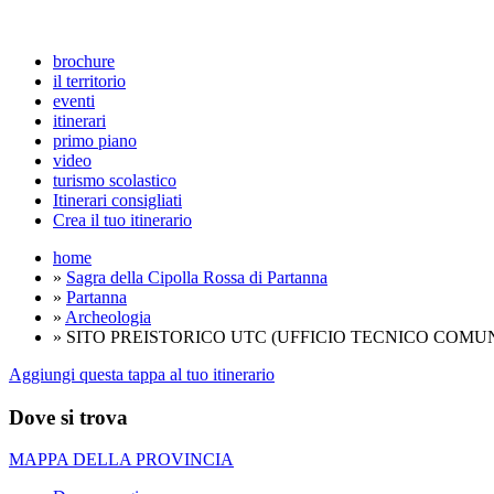
brochure
il territorio
eventi
itinerari
primo piano
video
turismo scolastico
Itinerari consigliati
Crea il tuo itinerario
home
»
Sagra della Cipolla Rossa di Partanna
»
Partanna
»
Archeologia
» SITO PREISTORICO UTC (UFFICIO TECNICO COMU
Aggiungi questa tappa al tuo itinerario
Dove si trova
MAPPA DELLA PROVINCIA