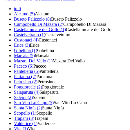
tutti
Alcamo (5)
Alcamo
Buseto Palizzolo (8)
Buseto Palizzolo
Campobello Di Mazara (2)
Campobello Di Mazara
Castellammare del Golfo (1)
Castellammare del Golfo
Castelvetrano (1)
Castelvetrano
Custonaci (4)
Custonaci
Erice (3)
Erice
Gibellina (1)
Gibellina
Marsala (5)
Marsala
Mazara Del Vallo (1)
Mazara Del Vallo
Paceco (6)
Paceco
Pantelleria (5)
Pantelleria
Partanna (2)
Partanna
Petrosino (2)
Petrosino
Poggioreale (2)
Poggioreale
Salaparuta (4)
Salaparuta
Salemi (2)
Salemi
San Vito Lo Capo (5)
San Vito Lo Capo
Santa Ninfa (2)
Santa Ninfa
Scopello (1)
Scopello
Trapani (3)
Trapani
Valderice (1)
Valderice
Vita (1)
Vita