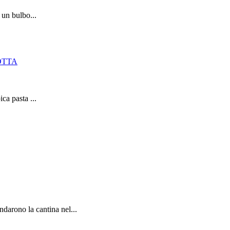
, un bulbo...
OTTA
ca pasta ...
ndarono la cantina nel...