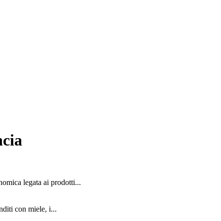
ncia
mica legata ai prodotti...
nditi con miele, i...