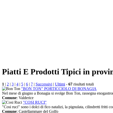
Piatti E Prodotti Tipici in provi
1
|
2
|
3
|
4
|
5
|
6
|
7
|
Successivi
|
Ultimi
-
67
risultati totali
"BON TON" PORTICCIOLO DI BONAGIA
Nel mese di giugno a Bonagia si svolge Bon Ton, rassegna enogastrono
Comune
: Valderice
"COSI RUCI"
"Cosi ruci" sono i dolci di fico natalizi, la pignulata, cilindretti fritti co
Comune
: Castellammare del Golfo