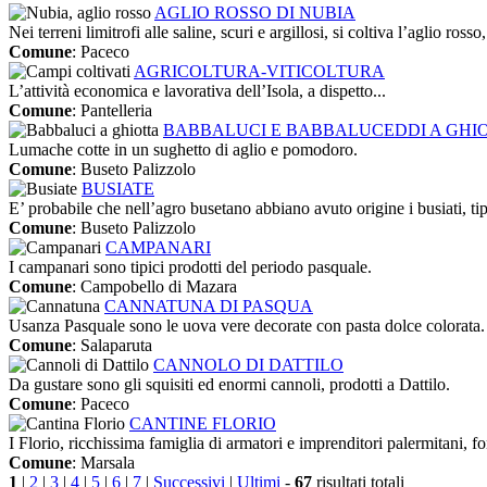
AGLIO ROSSO DI NUBIA
Nei terreni limitrofi alle saline, scuri e argillosi, si coltiva l’aglio rosso
Comune
: Paceco
AGRICOLTURA-VITICOLTURA
L’attività economica e lavorativa dell’Isola, a dispetto...
Comune
: Pantelleria
BABBALUCI E BABBALUCEDDI A GHI
Lumache cotte in un sughetto di aglio e pomodoro.
Comune
: Buseto Palizzolo
BUSIATE
E’ probabile che nell’agro busetano abbiano avuto origine i busiati, tipi
Comune
: Buseto Palizzolo
CAMPANARI
I campanari sono tipici prodotti del periodo pasquale.
Comune
: Campobello di Mazara
CANNATUNA DI PASQUA
Usanza Pasquale sono le uova vere decorate con pasta dolce colorata.
Comune
: Salaparuta
CANNOLO DI DATTILO
Da gustare sono gli squisiti ed enormi cannoli, prodotti a Dattilo.
Comune
: Paceco
CANTINE FLORIO
I Florio, ricchissima famiglia di armatori e imprenditori palermitani, fo
Comune
: Marsala
1
|
2
|
3
|
4
|
5
|
6
|
7
|
Successivi
|
Ultimi
-
67
risultati totali