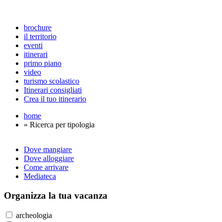
brochure
il territorio
eventi
itinerari
primo piano
video
turismo scolastico
Itinerari consigliati
Crea il tuo itinerario
home
» Ricerca per tipologia
Dove mangiare
Dove alloggiare
Come arrivare
Mediateca
Organizza
la tua vacanza
archeologia