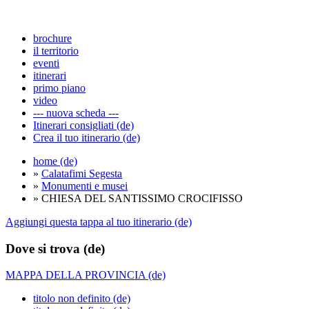
brochure
il territorio
eventi
itinerari
primo piano
video
--- nuova scheda ---
Itinerari consigliati (de)
Crea il tuo itinerario (de)
home (de)
»
Calatafimi Segesta
»
Monumenti e musei
» CHIESA DEL SANTISSIMO CROCIFISSO
Aggiungi questa tappa al tuo itinerario (de)
Dove si trova (de)
MAPPA DELLA PROVINCIA (de)
titolo non definito (de)