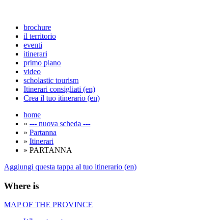
brochure
il territorio
eventi
itinerari
primo piano
video
scholastic tourism
Itinerari consigliati (en)
Crea il tuo itinerario (en)
home
»
--- nuova scheda ---
»
Partanna
»
Itinerari
» PARTANNA
Aggiungi questa tappa al tuo itinerario (en)
Where is
MAP OF THE PROVINCE