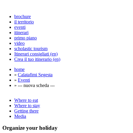
brochure
il territorio
eventi
itinerari
primo piano
video
scholastic tourism
Itinerari consigliati (en)
Crea il tuo itinerario (en)
home
»
Calatafimi Segesta
»
Eventi
» --- nuova scheda ---
Where to eat
Where to stay
Getting there
Media
Organize
your holiday