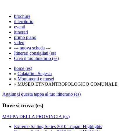
brochure
il territorio
eventi
itinerari
primo piano
video
--- nuova scheda ---
Itinerari consigliati (es)
Crea il tuo itinerario (es)
home (es)
»
Calatafimi Segesta
»
Monumenti e musei
» MUSEO ETNOANTROPOLOGICO COMUNALE
Aggiungi questa tappa al tuo itinerario (es)
Dove si trova (es)
MAPPA DELLA PROVINCIA (es)
Extreme Sailing Series 2010 Trapani Highlights