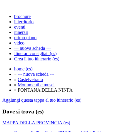
brochure
il territorio
eventi
itinerari
primo piano
video
--- nuova scheda ---
Itinerari consigliati (es)
Crea il tuo itinerario (es)
home (es)
»
--- nuova scheda ---
»
Castelvetrano
»
Monumenti e musei
» FONTANA DELLA NINFA
Aggiungi questa tappa al tuo itinerario (es)
Dove si trova (es)
MAPPA DELLA PROVINCIA (es)