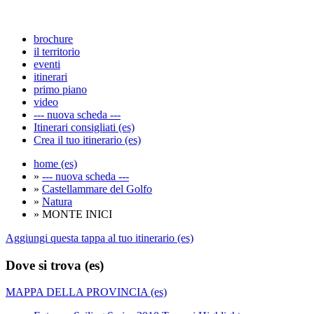
brochure
il territorio
eventi
itinerari
primo piano
video
--- nuova scheda ---
Itinerari consigliati (es)
Crea il tuo itinerario (es)
home (es)
»
--- nuova scheda ---
»
Castellammare del Golfo
»
Natura
» MONTE INICI
Aggiungi questa tappa al tuo itinerario (es)
Dove si trova (es)
MAPPA DELLA PROVINCIA (es)