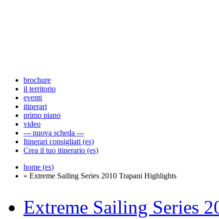
brochure
il territorio
eventi
itinerari
primo piano
video
--- nuova scheda ---
Itinerari consigliati (es)
Crea il tuo itinerario (es)
home (es)
» Extreme Sailing Series 2010 Trapani Highlights
Extreme Sailing Series 2