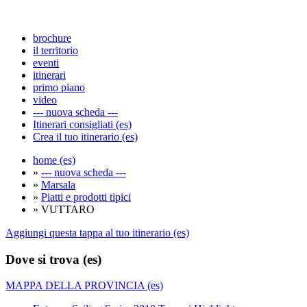
brochure
il territorio
eventi
itinerari
primo piano
video
--- nuova scheda ---
Itinerari consigliati (es)
Crea il tuo itinerario (es)
home (es)
»
--- nuova scheda ---
»
Marsala
»
Piatti e prodotti tipici
» VUTTARO
Aggiungi questa tappa al tuo itinerario (es)
Dove si trova (es)
MAPPA DELLA PROVINCIA (es)