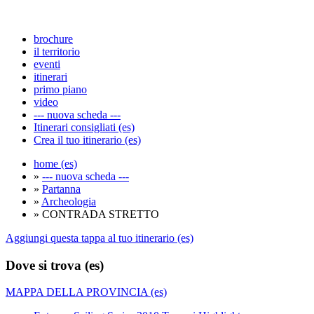
brochure
il territorio
eventi
itinerari
primo piano
video
--- nuova scheda ---
Itinerari consigliati (es)
Crea il tuo itinerario (es)
home (es)
»
--- nuova scheda ---
»
Partanna
»
Archeologia
» CONTRADA STRETTO
Aggiungi questa tappa al tuo itinerario (es)
Dove si trova (es)
MAPPA DELLA PROVINCIA (es)