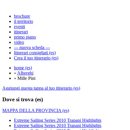
brochure
il territorio
eventi
itinerari
primo piano
video
--- nuova scheda ---
Itinerari consigliati (es)
Crea il tuo itinerario (es)
home (es)
»
Alberghi
» Mille Pini
Aggiungi questa tappa al tuo itinerario (es)
Dove si trova (es)
MAPPA DELLA PROVINCIA (es)
Extreme Sailing Series 2010 Trapani Highlights
Extreme Sailing Series 2010 Trapani Highlights