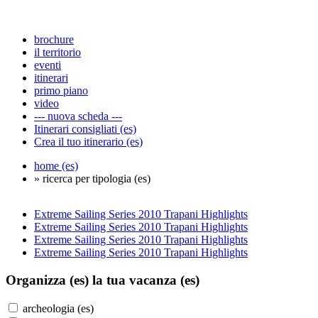
brochure
il territorio
eventi
itinerari
primo piano
video
--- nuova scheda ---
Itinerari consigliati (es)
Crea il tuo itinerario (es)
home (es)
» ricerca per tipologia (es)
Extreme Sailing Series 2010 Trapani Highlights
Extreme Sailing Series 2010 Trapani Highlights
Extreme Sailing Series 2010 Trapani Highlights
Extreme Sailing Series 2010 Trapani Highlights
Organizza (es)
la tua vacanza (es)
archeologia (es)