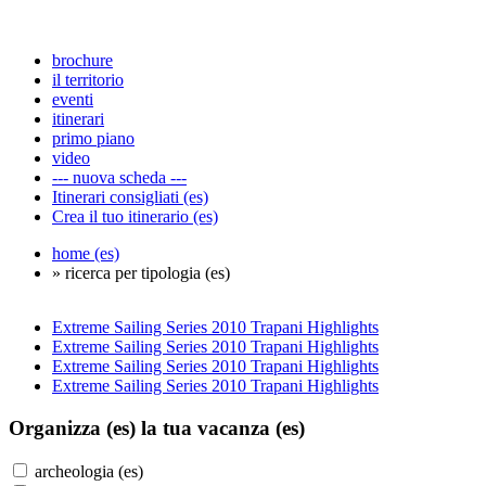
brochure
il territorio
eventi
itinerari
primo piano
video
--- nuova scheda ---
Itinerari consigliati (es)
Crea il tuo itinerario (es)
home (es)
» ricerca per tipologia (es)
Extreme Sailing Series 2010 Trapani Highlights
Extreme Sailing Series 2010 Trapani Highlights
Extreme Sailing Series 2010 Trapani Highlights
Extreme Sailing Series 2010 Trapani Highlights
Organizza (es)
la tua vacanza (es)
archeologia (es)