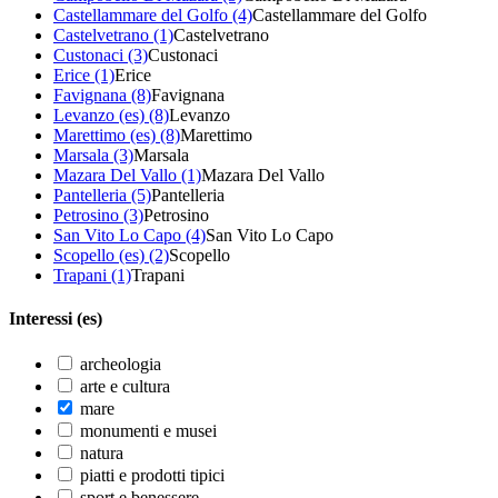
Castellammare del Golfo (4)
Castellammare del Golfo
Castelvetrano (1)
Castelvetrano
Custonaci (3)
Custonaci
Erice (1)
Erice
Favignana (8)
Favignana
Levanzo (es) (8)
Levanzo
Marettimo (es) (8)
Marettimo
Marsala (3)
Marsala
Mazara Del Vallo (1)
Mazara Del Vallo
Pantelleria (5)
Pantelleria
Petrosino (3)
Petrosino
San Vito Lo Capo (4)
San Vito Lo Capo
Scopello (es) (2)
Scopello
Trapani (1)
Trapani
Interessi (es)
archeologia
arte e cultura
mare
monumenti e musei
natura
piatti e prodotti tipici
sport e benessere