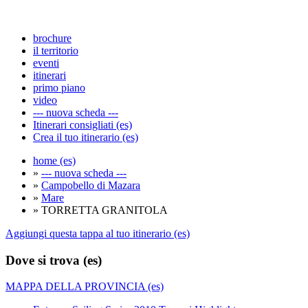
brochure
il territorio
eventi
itinerari
primo piano
video
--- nuova scheda ---
Itinerari consigliati (es)
Crea il tuo itinerario (es)
home (es)
»
--- nuova scheda ---
»
Campobello di Mazara
»
Mare
» TORRETTA GRANITOLA
Aggiungi questa tappa al tuo itinerario (es)
Dove si trova (es)
MAPPA DELLA PROVINCIA (es)