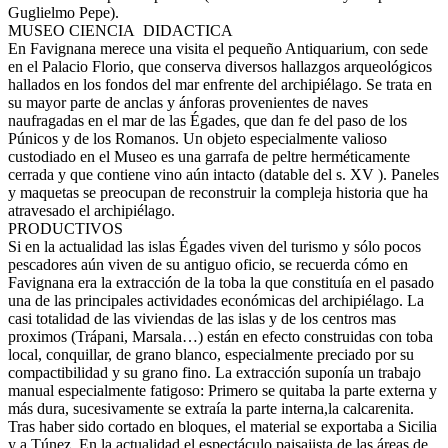
Guglielmo Pepe).
MUSEO CIENCIA DIDACTICA
En Favignana merece una visita el pequeño Antiquarium, con sede
en el Palacio Florio, que conserva diversos hallazgos arqueológicos
hallados en los fondos del mar enfrente del archipiélago. Se trata en
su mayor parte de anclas y ánforas provenientes de naves
naufragadas en el mar de las Égades, que dan fe del paso de los
Púnicos y de los Romanos. Un objeto especialmente valioso
custodiado en el Museo es una garrafa de peltre herméticamente
cerrada y que contiene vino aún intacto (datable del s. XV ). Paneles
y maquetas se preocupan de reconstruir la compleja historia que ha
atravesado el archipiélago.
PRODUCTIVOS
Si en la actualidad las islas Égades viven del turismo y sólo pocos
pescadores aún viven de su antiguo oficio, se recuerda cómo en
Favignana era la extracción de la toba la que constituía en el pasado
una de las principales actividades económicas del archipiélago. La
casi totalidad de las viviendas de las islas y de los centros mas
proximos (Trápani, Marsala…) están en efecto construidas con toba
local, conquillar, de grano blanco, especialmente preciado por su
compactibilidad y su grano fino. La extracción suponía un trabajo
manual especialmente fatigoso: Primero se quitaba la parte externa y
más dura, sucesivamente se extraía la parte interna,la calcarenita.
Tras haber sido cortado en bloques, el material se exportaba a Sicilia
y a Túnez. En la actualidad el espectáculo paisajista de las áreas de