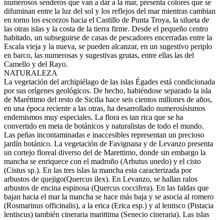
numerosos senderos que van a dar a la mar, presenta colores que se
difuminan entre la luz del sol y los reflejos del mar mientras cambian
en torno los escorzos hacia el Castillo de Punta Troya, la silueta de
las otras islas y la costa de la tierra firme. Desde el pequeño centro
habitado, un subseguirse de casas de pescadores encerradas entre la
Escala vieja y la nueva, se pueden alcanzar, en un sugestivo periplo
en barco, las numerosas y sugestivas grutas, entre ellas las del
Camello y del Rayo.
NATURALEZA
La vegetación del archipiélago de las islas Égades está condicionada
por sus orígenes geológicos. De hecho, habiéndose separado la isla
de Maréttimo del resto de Sicilia hace seis cientos millones de años,
en una época reciente a las otras, ha desarrollado numerosísismos
endemismos muy especiales. La flora es tan rica que se ha
convertido en meta de botánicos y naturalistas de todo el mundo.
Las peñas incontaminadas e inaccesibles representan un precioso
jardín botánico. La vegetación de Favignana y de Levanzo presenta
un cortejo floreal diverso del de Marettimo, donde sin embargo la
mancha se enriquece con el madroño (Arbutus unedo) y el cisto
(Cistus sp.). En las tres islas la mancha esta caracterizada por
arbustos de quejigo(Quercus ilex). En Levanzo, se hallan ralos
arbustos de encina espinosa (Quercus coccifera). En las faldas que
bajan hacia el mar la mancha se hace más baja y se asocia al romero
(Rosmarinus officinalis), a la erica (Erica esp.) y al lentisco (Pistacia
lentiscus) también cineraria marittima (Senecio cineraria). Las islas