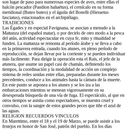
son lugar de paso para numerosas especies de aves, entre ellas el
halcón pescador (Pandion haliaëtus), el cernícalo en su forma
meridional (Buteo buteo) y el águila del Bonelli (Hieraetus
fasciatus), estacionados en el archipiélago.
TRADICIONES
Las Égades y en especial Favignana, se asocian a menudo a la
Mattanza (del español matar), o por decirlo de otro modo a la pesca
del atún, actividad espectacular en cuya fe, mito y ritualidad se
funden. La mattanza se remonta al período árabe y se lleva a cabo
en la primavera entrada, cuando los atunes, en pleno período de
reproducción, se dejan llevar por la corriente y se pueden individuar
más facilmente. Para dirigir la operación esta el Rais, el jefe de la
atunera, que asume un papel casi de chamán, definiendo los
tiempos, la coordinación y la modalidad de acción un complejo
sistema de redes unidas entre ellas, preparadas durante los meses
precedentes, conduce a los animales hasta la cámara de la muerte.
En este punto se arponea a los atunes y se los iza a las
embarcaciones mientras se menean vigorosamente en su
desesperada búsqueda de una vía de fuga. El espectáculo, al que en
otros tiempos se asistia como espectadores, se muestra cruel y
convulso, con la sangre de estos grandes peces que tiñe el azul de
las aguas.
RELIGION RECUERDOS VINCULOS
En Marettimo, entre el 18 y el 19 de Marzo, se puede asistir a los
festejos en honor de San José, patrón del pueblo. En los días