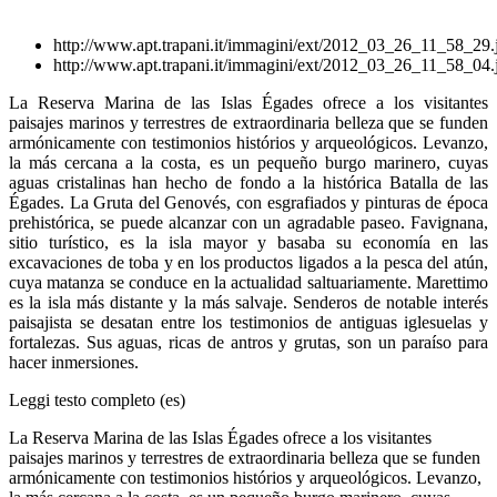
http://www.apt.trapani.it/immagini/ext/2012_03_26_11_58_29.
http://www.apt.trapani.it/immagini/ext/2012_03_26_11_58_04.
La Reserva Marina de las Islas Égades ofrece a los visitantes
paisajes marinos y terrestres de extraordinaria belleza que se funden
armónicamente con testimonios histórios y arqueológicos. Levanzo,
la más cercana a la costa, es un pequeño burgo marinero, cuyas
aguas cristalinas han hecho de fondo a la histórica Batalla de las
Égades. La Gruta del Genovés, con esgrafiados y pinturas de época
prehistórica, se puede alcanzar con un agradable paseo. Favignana,
sitio turístico, es la isla mayor y basaba su economía en las
excavaciones de toba y en los productos ligados a la pesca del atún,
cuya matanza se conduce en la actualidad saltuariamente. Marettimo
es la isla más distante y la más salvaje. Senderos de notable interés
paisajista se desatan entre los testimonios de antiguas iglesuelas y
fortalezas. Sus aguas, ricas de antros y grutas, son un paraíso para
hacer inmersiones.
Leggi testo completo (es)
La Reserva Marina de las Islas Égades ofrece a los visitantes
paisajes marinos y terrestres de extraordinaria belleza que se funden
armónicamente con testimonios histórios y arqueológicos. Levanzo,