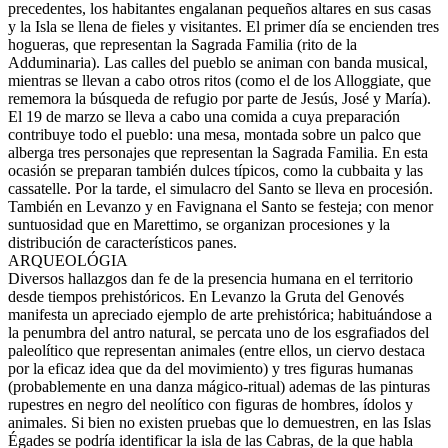
precedentes, los habitantes engalanan pequeños altares en sus casas
y la Isla se llena de fieles y visitantes. El primer día se encienden tres
hogueras, que representan la Sagrada Familia (rito de la
Adduminaria). Las calles del pueblo se animan con banda musical,
mientras se llevan a cabo otros ritos (como el de los Alloggiate, que
rememora la búsqueda de refugio por parte de Jesús, José y María).
El 19 de marzo se lleva a cabo una comida a cuya preparación
contribuye todo el pueblo: una mesa, montada sobre un palco que
alberga tres personajes que representan la Sagrada Familia. En esta
ocasión se preparan también dulces típicos, como la cubbaita y las
cassatelle. Por la tarde, el simulacro del Santo se lleva en procesión.
También en Levanzo y en Favignana el Santo se festeja; con menor
suntuosidad que en Marettimo, se organizan procesiones y la
distribución de característicos panes.
ARQUEOLÓGIA
Diversos hallazgos dan fe de la presencia humana en el territorio
desde tiempos prehistóricos. En Levanzo la Gruta del Genovés
manifesta un apreciado ejemplo de arte prehistórica; habituándose a
la penumbra del antro natural, se percata uno de los esgrafiados del
paleolítico que representan animales (entre ellos, un ciervo destaca
por la eficaz idea que da del movimiento) y tres figuras humanas
(probablemente en una danza mágico-ritual) ademas de las pinturas
rupestres en negro del neolítico con figuras de hombres, ídolos y
animales. Si bien no existen pruebas que lo demuestren, en las Islas
Égades se podría identificar la isla de las Cabras, de la que habla