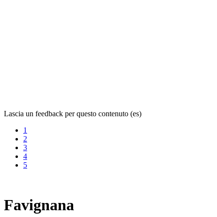
Lascia un feedback per questo contenuto (es)
1
2
3
4
5
Favignana