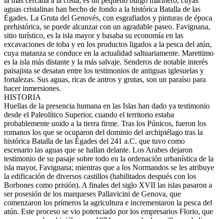
la más cercana a la costa, es un pequeño burgo marinero, cuyas
aguas cristalinas han hecho de fondo a la histórica Batalla de las
Égades. La Gruta del Genovés, con esgrafiados y pinturas de época
prehistórica, se puede alcanzar con un agradable paseo. Favignana,
sitio turístico, es la isla mayor y basaba su economía en las
excavaciones de toba y en los productos ligados a la pesca del atún,
cuya matanza se conduce en la actualidad saltuariamente. Marettimo
es la isla más distante y la más salvaje. Senderos de notable interés
paisajista se desatan entre los testimonios de antiguas iglesuelas y
fortalezas. Sus aguas, ricas de antros y grutas, son un paraíso para
hacer inmersiones.
HISTORIA
Huellas de la presencia humana en las Islas han dado ya testimonio
desde el Paleolítico Superior, cuando el territorio estaba
probablemente unido a la tierra firme. Tras los Púnicos, fueron los
romanos los que se ocuparon del dominio del archipiélago tras la
histórica Batalla de las Égades del 241 a.C. que tuvo como
escenario las aguas que se hallan delante. Los Arabes dejaron
testimonio de su pasaje sobre todo en la ordenación urbanística de la
isla mayor, Favignana; mientras que a los Normandos se les atribuye
la edificación de diversos castillos (habilitados después con los
Borbones como prisión). A finales del siglo XVII las islas pasaron a
ser posesión de los marqueses Pallavicini de Genova, que
comenzaron los primeros la agricultura e incrementaron la pesca del
atún. Este proceso se vio potenciado por los empresarios Florio, que