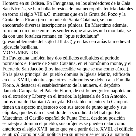
Homero en su Odisea. En Favignana, en los alrededores de la Cala
San Nicolás, se han hallado restos de una necrópolis fenicia datables
en torno al siglo VIII a.C. mientras que en la Gruta del Pozo y la
Gruta de la Ficara (en el monte de Santa Catalina), se han
encontrado diversas inscripciones púnicas. En Marettimo además,
formando un cruce entre los senderos que atraviesan la montaña, se
da con una fortaleza romana en “opus reticulatum”
(presumiblemente del siglo I-III d.C) y en las cercanías la medieval
iglesuela basiliana.
MONUMENTOS
En Favignana también hay dos edificios atribuidos al período
normando: el Fuerte de Santa Catalina, en el homónimo monte, y el
Fuerte de San Jacobo (hoy inaccesible ya que se usa como cárcel).
En la plaza principal del pueblo domina la Iglesia Matriz, edificada
en el s. XVIII, mientras que otros testimonios se deben a la Familia
Florio. A destacar el establecimiento de la atunera, el depósito
llamado Camparia, el Palacio Florio, de estilo neogótico napoletano
en el exterior y Liberty en el interior, la iglesuela de San Antonio,
todos obra de Damiani Almeyda. El establecimiento y la Camparia
tienen un aspecto majestuoso con sus arcos de punto agudo y sus
cúpulas, que les dan el sentido de la sacralidad del trabajo. En
Marettimo, el Castillo español de Punta Troia, desde su posición
estratégica domina el pueblo; sus orígenes se pueden datar como
anteriores al siglo XVII, tanto que ya a partir del s. XVIII, el edificio
se utilizó como prisión política (en su interior se recluyó al patriota