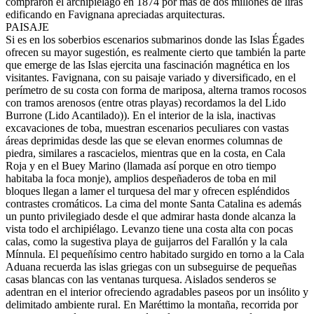
compraron el archipiélago en 1874 por mas de dos millones de liras
edificando en Favignana apreciadas arquitecturas.
PAISAJE
Si es en los soberbios escenarios submarinos donde las Islas Égades
ofrecen su mayor sugestión, es realmente cierto que también la parte
que emerge de las Islas ejercita una fascinación magnética en los
visitantes. Favignana, con su paisaje variado y diversificado, en el
perímetro de su costa con forma de mariposa, alterna tramos rocosos
con tramos arenosos (entre otras playas) recordamos la del Lido
Burrone (Lido Acantilado)). En el interior de la isla, inactivas
excavaciones de toba, muestran escenarios peculiares con vastas
áreas deprimidas desde las que se elevan enormes columnas de
piedra, similares a rascacielos, mientras que en la costa, en Cala
Roja y en el Buey Marino (llamada así porque en otro tiempo
habitaba la foca monje), amplios despeñaderos de toba en mil
bloques llegan a lamer el turquesa del mar y ofrecen espléndidos
contrastes cromáticos. La cima del monte Santa Catalina es además
un punto privilegiado desde el que admirar hasta donde alcanza la
vista todo el archipiélago. Levanzo tiene una costa alta con pocas
calas, como la sugestiva playa de guijarros del Farallón y la cala
Mínnula. El pequeñísimo centro habitado surgido en torno a la Cala
Aduana recuerda las islas griegas con un subseguirse de pequeñas
casas blancas con las ventanas turquesa. Aislados senderos se
adentran en el interior ofreciendo agradables paseos por un insólito y
delimitado ambiente rural. En Maréttimo la montaña, recorrida por