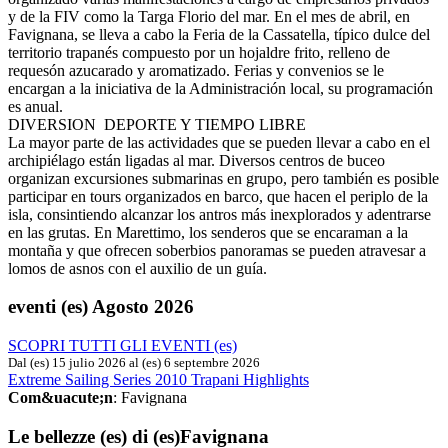
y de la FIV como la Targa Florio del mar. En el mes de abril, en
Favignana, se lleva a cabo la Feria de la Cassatella, típico dulce del
territorio trapanés compuesto por un hojaldre frito, relleno de
requesón azucarado y aromatizado. Ferias y convenios se le
encargan a la iniciativa de la Administración local, su programación
es anual.
DIVERSION DEPORTE Y TIEMPO LIBRE
La mayor parte de las actividades que se pueden llevar a cabo en el
archipiélago están ligadas al mar. Diversos centros de buceo
organizan excursiones submarinas en grupo, pero también es posible
participar en tours organizados en barco, que hacen el periplo de la
isla, consintiendo alcanzar los antros más inexplorados y adentrarse
en las grutas. En Marettimo, los senderos que se encaraman a la
montaña y que ofrecen soberbios panoramas se pueden atravesar a
lomos de asnos con el auxilio de un guía.
eventi (es)
Agosto 2026
SCOPRI TUTTI GLI EVENTI (es)
Dal (es) 15 julio 2026 al (es) 6 septembre 2026
Extreme Sailing Series 2010 Trapani Highlights
Com&uacute;n
: Favignana
Le bellezze (es)
di (es)Favignana