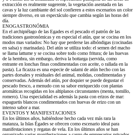
extracción es realmente sugerente, la vegetación asentada en las
cavas y la luz cambiante del sol confieren a estos escenarios un color
siempre diverso, en un espectáculo que cambia según las horas del
día.
ENOGASTRONÓMIA
En el archipiélago de las Egades es el pescado el patrón de las
tradiciones gastronómicas y en especial el atún, que se cocina en los
modos mas variados: No hay que perderse las albóndigas (cocinadas
en salsa) y marinadas). Del atún se utiliza todo: el semen del macho
se llama lattume y se cocina sobre todo como fritura; de las huevas
de la hembra, sin embargo, deriva la bottarga (servida, como
entrante en lonchas finas condimentadas con aceite, o rallada en la
pasta). La ficazza es una especie de salami de atún hecho con las
partes dorsales y residuales del animal, molidas, condimentadas y
conservadas. Además del atún, por doquier se puede degustar el
pescado fresco, a menudo con su sabor enriquecido con plantas
aromáticas recogidas en los altiplanos circunstantes (menta, tomillo,
romero). Una especialidad es además la pasta con erizos de mar:
espaguetis blancos condimentados con huevas de erizo con un
intenso sabor a mar.
EVENTOS Y MANIFESTACIONES
En los últimos años, habiéndose hecho cada vez más rara la
matanza, la Islas Égades se ofrecen como escenario ideal para
manifestaciones y regatas de vela. En los últimos años se han
organizado varias manifestaciones a cargo de empresarios privados