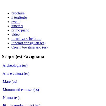
brochure
il territorio
eventi
itinerari
primo piano
video
--- nuova scheda ---
Itinerari consigliati (es)
Crea il tuo itinerario (es)
Scopri (es)
Favignana
Archeologia (es)
Arte e cultura (es)
Mare (es)
Monumenti e musei (es)
Natura (es)
Piatti e prodotti tipici (es)