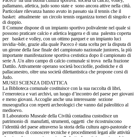
Paceco ha una buona cultura sportiva: società di calcio, volley,
pallamano, atletica, judo sono state e sono ancora attive nella città.
Particolare rilevanza hanno avuto in passato sia il tennis che il
basket: attualmente un circolo tennis organizza tornei di singolo e
di doppio.
Il Comune dispone di un impianto sportivo polivalente nel quale si
possono praticare calcio e atletica leggera e di una palestra coperta
per basket e volley, con un ottimo parquet e un impianto luci
invidia¬bile, grazie alla quale Paceco è stata scelta per la disputa di
un girone della fase finale del campionato nazionale juniores, la più
importante manifestazione sportiva cestistica dopo il campionato di
serie A .Un altro campo di calcio comunale si trova nella frazione
Dattilo. Attivamente operano società bocciofile, podistiche e di
pallacanestro, oltre una società dilettantistica che propone corsi di
Judo.
MUSEI SCIENZA DIDATTICA
La Biblioteca comunale costituisce con la sua raccolta di libri,
l’emeroteca e vari archivi, un luogo d’incontro del paese per giovani
e meno giovani. Accoglie anche una interessante sezione
museografica con reperti archeologici che vanno dal paleolitico al
medioevo.
Il Laboratorio Museale della Civiltà contadina custodisce un
patrimonio di manufatti, strumenti, oggetti che ricostruiscono
l’identità del paese attraverso la storia della cultura agro-pastorale e
permettono di conoscere tecniche e procedimenti legati alle attività