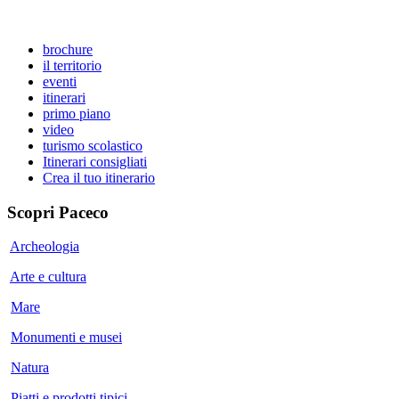
brochure
il territorio
eventi
itinerari
primo piano
video
turismo scolastico
Itinerari consigliati
Crea il tuo itinerario
Scopri
Paceco
Archeologia
Arte e cultura
Mare
Monumenti e musei
Natura
Piatti e prodotti tipici