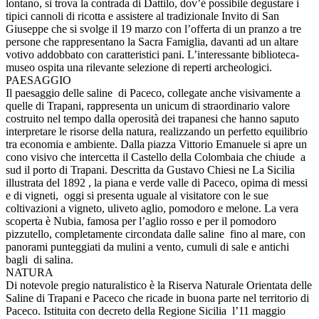
lontano, si trova la contrada di Dattilo, dov’è possibile degustare i
tipici cannoli di ricotta e assistere al tradizionale Invito di San
Giuseppe che si svolge il 19 marzo con l’offerta di un pranzo a tre
persone che rappresentano la Sacra Famiglia, davanti ad un altare
votivo addobbato con caratteristici pani. L’interessante biblioteca-
museo ospita una rilevante selezione di reperti archeologici.
PAESAGGIO
Il paesaggio delle saline di Paceco, collegate anche visivamente a
quelle di Trapani, rappresenta un unicum di straordinario valore
costruito nel tempo dalla operosità dei trapanesi che hanno saputo
interpretare le risorse della natura, realizzando un perfetto equilibrio
tra economia e ambiente. Dalla piazza Vittorio Emanuele si apre un
cono visivo che intercetta il Castello della Colombaia che chiude a
sud il porto di Trapani. Descritta da Gustavo Chiesi ne La Sicilia
illustrata del 1892 , la piana e verde valle di Paceco, opima di messi
e di vigneti, oggi si presenta uguale al visitatore con le sue
coltivazioni a vigneto, uliveto aglio, pomodoro e melone. La vera
scoperta è Nubia, famosa per l’aglio rosso e per il pomodoro
pizzutello, completamente circondata dalle saline fino al mare, con
panorami punteggiati da mulini a vento, cumuli di sale e antichi
bagli di salina.
NATURA
Di notevole pregio naturalistico è la Riserva Naturale Orientata delle
Saline di Trapani e Paceco che ricade in buona parte nel territorio di
Paceco. Istituita con decreto della Regione Sicilia l’11 maggio