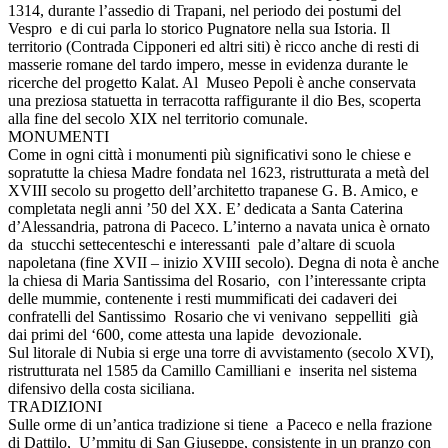
1314, durante l’assedio di Trapani, nel periodo dei postumi del
Vespro e di cui parla lo storico Pugnatore nella sua Istoria. Il
territorio (Contrada Cipponeri ed altri siti) è ricco anche di resti di
masserie romane del tardo impero, messe in evidenza durante le
ricerche del progetto Kalat. Al Museo Pepoli è anche conservata
una preziosa statuetta in terracotta raffigurante il dio Bes, scoperta
alla fine del secolo XIX nel territorio comunale.
MONUMENTI
Come in ogni città i monumenti più significativi sono le chiese e
sopratutte la chiesa Madre fondata nel 1623, ristrutturata a metà del
XVIII secolo su progetto dell’architetto trapanese G. B. Amico, e
completata negli anni ’50 del XX. E’ dedicata a Santa Caterina
d’Alessandria, patrona di Paceco. L’interno a navata unica è ornato
da stucchi settecenteschi e interessanti pale d’altare di scuola
napoletana (fine XVII – inizio XVIII secolo). Degna di nota è anche
la chiesa di Maria Santissima del Rosario, con l’interessante cripta
delle mummie, contenente i resti mummificati dei cadaveri dei
confratelli del Santissimo Rosario che vi venivano seppelliti già
dai primi del ‘600, come attesta una lapide devozionale.
Sul litorale di Nubia si erge una torre di avvistamento (secolo XVI),
ristrutturata nel 1585 da Camillo Camilliani e inserita nel sistema
difensivo della costa siciliana.
TRADIZIONI
Sulle orme di un’antica tradizione si tiene a Paceco e nella frazione
di Dattilo, U’mmitu di San Giuseppe, consistente in un pranzo con