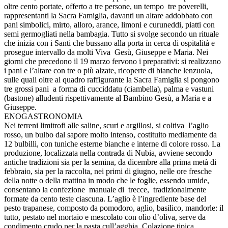
oltre cento portate, offerto a tre persone, un tempo tre poverelli,
rappresentanti la Sacra Famiglia, davanti un altare addobbato con
pani simbolici, mirto, alloro, arance, limoni e curuneddi, piatti con
semi germogliati nella bambagia. Tutto si svolge secondo un rituale
che inizia con i Santi che bussano alla porta in cerca di ospitalità e
prosegue intervallo da molti Viva Gesù, Giuseppe e Maria. Nei
giorni che precedono il 19 marzo fervono i preparativi: si realizzano
i pani e l’altare con tre o più alzate, ricoperte di bianche lenzuola,
sulle quali oltre al quadro raffigurante la Sacra Famiglia si pongono
tre grossi pani a forma di cucciddatu (ciambella), palma e vastuni
(bastone) alludenti rispettivamente al Bambino Gesù, a Maria e a
Giuseppe.
ENOGASTRONOMIA
Nei terreni limitrofi alle saline, scuri e argillosi, si coltiva l’aglio
rosso, un bulbo dal sapore molto intenso, costituito mediamente da
12 bulbilli, con tuniche esterne bianche e interne di colore rosso. La
produzione, localizzata nella contrada di Nubia, avviene secondo
antiche tradizioni sia per la semina, da dicembre alla prima metà di
febbraio, sia per la raccolta, nei primi di giugno, nelle ore fresche
della notte o della mattina in modo che le foglie, essendo umide,
consentano la confezione manuale di trecce, tradizionalmente
formate da cento teste ciascuna. L’aglio è l’ingrediente base del
pesto trapanese, composto da pomodoro, aglio, basilico, mandorle: il
tutto, pestato nel mortaio e mescolato con olio d’oliva, serve da
condimento crudo per la pasta cull’agghia. Colazione tipica