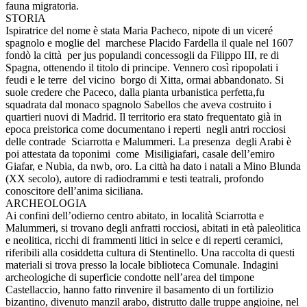
fauna migratoria.
STORIA
Ispiratrice del nome è stata Maria Pacheco, nipote di un viceré
spagnolo e moglie del marchese Placido Fardella il quale nel 1607
fondò la città per jus populandi concessogli da Filippo III, re di
Spagna, ottenendo il titolo di principe. Vennero così ripopolati i
feudi e le terre del vicino borgo di Xitta, ormai abbandonato. Si
suole credere che Paceco, dalla pianta urbanistica perfetta,fu
squadrata dal monaco spagnolo Sabellos che aveva costruito i
quartieri nuovi di Madrid. Il territorio era stato frequentato già in
epoca preistorica come documentano i reperti negli antri rocciosi
delle contrade Sciarrotta e Malummeri. La presenza degli Arabi è
poi attestata da toponimi come Misiligiafari, casale dell’emiro
Giafar, e Nubia, da nwb, oro. La città ha dato i natali a Mino Blunda
(XX secolo), autore di radiodrammi e testi teatrali, profondo
conoscitore dell’anima siciliana.
ARCHEOLOGIA
Ai confini dell’odierno centro abitato, in località Sciarrotta e
Malummeri, si trovano degli anfratti rocciosi, abitati in età paleolitica
e neolitica, ricchi di frammenti litici in selce e di reperti ceramici,
riferibili alla cosiddetta cultura di Stentinello. Una raccolta di questi
materiali si trova presso la locale biblioteca Comunale. Indagini
archeologiche di superficie condotte nell’area del timpone
Castellaccio, hanno fatto rinvenire il basamento di un fortilizio
bizantino, divenuto manzil arabo, distrutto dalle truppe angioine, nel