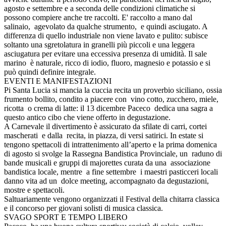
agosto e settembre e a seconda delle condizioni climatiche si
possono compiere anche tre raccolti. E' raccolto a mano dal
salinaio, agevolato da qualche strumento, e quindi asciugato. A
differenza di quello industriale non viene lavato e pulito: subisce
soltanto una sgretolatura in granelli più piccoli e una leggera
asciugatura per evitare una eccessiva presenza di umidità. Il sale
marino è naturale, ricco di iodio, fluoro, magnesio e potassio e si
può quindi definire integrale.
EVENTI E MANIFESTAZIONI
Pi Santa Lucia si mancia la cuccia recita un proverbio siciliano, ossia
frumento bollito, condito a piacere con vino cotto, zucchero, miele,
ricotta o crema di latte: il 13 dicembre Paceco dedica una sagra a
questo antico cibo che viene offerto in degustazione.
A Carnevale il divertimento è assicurato da sfilate di carri, cortei
mascherati e dalla recita, in piazza, di versi satirici. In estate si
tengono spettacoli di intrattenimento all’aperto e la prima domenica
di agosto si svolge la Rassegna Bandistica Provinciale, un raduno di
bande musicali e gruppi di majorettes curata da una associazione
bandistica locale, mentre a fine settembre i maestri pasticceri locali
danno vita ad un dolce meeting, accompagnato da degustazioni,
mostre e spettacoli.
Saltuariamente vengono organizzati il Festival della chitarra classica
e il concorso per giovani solisti di musica classica.
SVAGO SPORT E TEMPO LIBERO