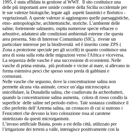
1995, è stata affidata in gestione al WWF. Il sito costituisce una
delle più importanti aree umide costiere della Sicilia occidentale per
le sue valenze biologiche, legate agli aspetti faunistici e floristico -
vegetazionali. A queste valenze si aggiungono quelle paesaggistiche,
etno- antropologiche, architettoniche, storiche. L'ambiente delle
saline, fortemente salmastro, ospita numerose specie erbacee o
arbustive, adattatesi alle condizioni ambientali estreme che questa
area presenta. Sito di Interesse Comunitario (SIC), riveste un
particolare interesse per la biodiversità ed è inserito come ZPS (
Zona a protezione speciale per gli uccelli) in quanto costituisce una
area di sosta sulla rotta delle migrazioni verso l'Africa e viceversa.
La sequenza delle vasche è una successione di ecosistemi. Nelle
vasche di prima entrata, più profonde e vicine al mare, si allevano in
forma estensiva pesci che spesso sono preda di gabbiani e
cormorani.
Nelle vasche che seguono, dove la concentrazione salina non
permette alcuna vita animale, cresce un’alga microscopica
unicellulare, la Dunaliella salina, che coadiuvata da archeobatteri,
quando la concentrazione salina aumenta, colora di rosso corallo la
superficie delle saline nel periodo estivo. Tale sostanza costituisce il
cibo preferito dell’Artemia salina, un crostaceo di cui si nutrono i
Fenicotteri che devono la loro colorazione rosa al carotene
sintetizzato da questi microrganismi.
L’invaso artificiale Baiata, posto a est della città, utilizzato per
l’irrigazione dei terreni a valle, interagisce positivamente con la