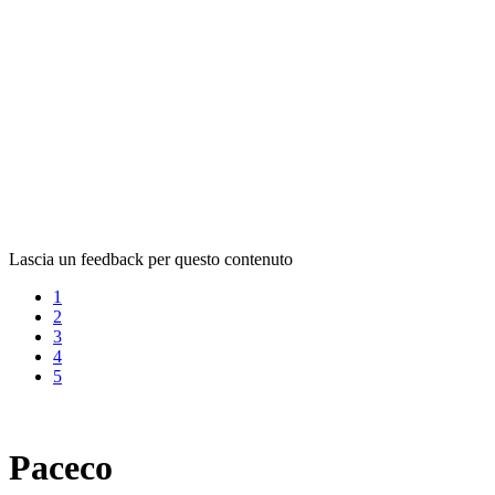
Lascia un feedback per questo contenuto
1
2
3
4
5
Paceco