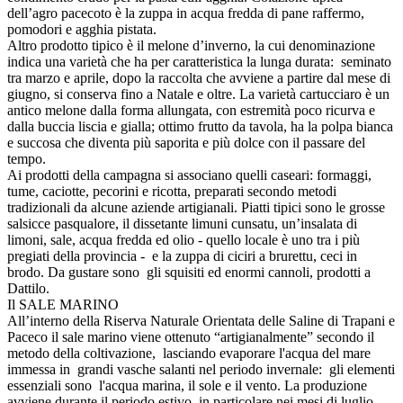
dell’agro pacecoto è la zuppa in acqua fredda di pane raffermo,
pomodori e agghia pistata.
Altro prodotto tipico è il melone d’inverno, la cui denominazione
indica una varietà che ha per caratteristica la lunga durata: seminato
tra marzo e aprile, dopo la raccolta che avviene a partire dal mese di
giugno, si conserva fino a Natale e oltre. La varietà cartucciaro è un
antico melone dalla forma allungata, con estremità poco ricurva e
dalla buccia liscia e gialla; ottimo frutto da tavola, ha la polpa bianca
e succosa che diventa più saporita e più dolce con il passare del
tempo.
Ai prodotti della campagna si associano quelli caseari: formaggi,
tume, caciotte, pecorini e ricotta, preparati secondo metodi
tradizionali da alcune aziende artigianali. Piatti tipici sono le grosse
salsicce pasqualore, il dissetante limuni cunsatu, un’insalata di
limoni, sale, acqua fredda ed olio - quello locale è uno tra i più
pregiati della provincia - e la zuppa di ciciri a brurettu, ceci in
brodo. Da gustare sono gli squisiti ed enormi cannoli, prodotti a
Dattilo.
Il SALE MARINO
All’interno della Riserva Naturale Orientata delle Saline di Trapani e
Paceco il sale marino viene ottenuto “artigianalmente” secondo il
metodo della coltivazione, lasciando evaporare l'acqua del mare
immessa in grandi vasche salanti nel periodo invernale: gli elementi
essenziali sono l'acqua marina, il sole e il vento. La produzione
avviene durante il periodo estivo, in particolare nei mesi di luglio,