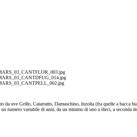
ALA/MARS_03_CANTFLOR_003.jpg
ALA/MARS_03_CANTDFUG_014.jpg
ALA/MARS_03_CANTPELL_002.jpg
da uve Grillo, Catarratto, Damaschino, Inzolia (fra quelle a bacca bia
r un numero variabile di anni, da un minimo di uno a dieci, a seconda del