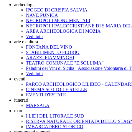
archeologia
IPOGEO DI CRISPIA SALVIA
NAVE PUNICA
NECROPOLI MONUMENTALI
NECROPOLI PALEOCRISTIANE DI S.MARIA DE
AREA ARCHEOLOGICA DI MOZIA
Vedi tutti
arte e cultura
FONTANA DEL VINO
STABILIMENTO FLORIO
ARAZZI FIAMMINGHI
TEATRO COMUNALE "E.SOLLIMA"
Paladini dei Vini di Sicilia - Associazione Volontaria di
Vedi tutti
eventi
PARCO ARCHEOLOGICO LILIBEO - CALENDAR
CINEMA SOTTO LE STELLE
EVENTI D'ESTATE
itinerari
MARSALA
mare
I LIDI DEL LITORALE SUD
RISERVA NATURALE ORIENTATA DELLO STA
IMBARCADERO STORICO
monumenti e musei