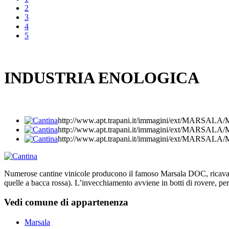
2
3
4
5
INDUSTRIA ENOLOGICA
http://www.apt.trapani.it/immagini/ext/MARS
http://www.apt.trapani.it/immagini/ext/MARS
http://www.apt.trapani.it/immagini/ext/MARS
Numerose cantine vinicole producono il famoso Marsala DOC, ricavato 
quelle a bacca rossa). L’invecchiamento avviene in botti di rovere, pe
Vedi comune di appartenenza
Marsala