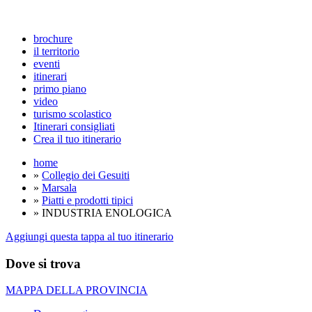
brochure
il territorio
eventi
itinerari
primo piano
video
turismo scolastico
Itinerari consigliati
Crea il tuo itinerario
home
»
Collegio dei Gesuiti
»
Marsala
»
Piatti e prodotti tipici
» INDUSTRIA ENOLOGICA
Aggiungi questa tappa al tuo itinerario
Dove si trova
MAPPA DELLA PROVINCIA