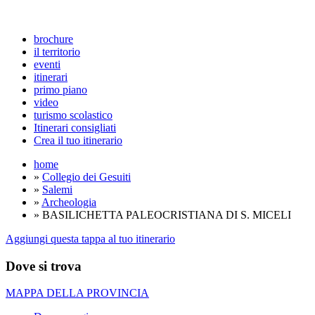
brochure
il territorio
eventi
itinerari
primo piano
video
turismo scolastico
Itinerari consigliati
Crea il tuo itinerario
home
»
Collegio dei Gesuiti
»
Salemi
»
Archeologia
» BASILICHETTA PALEOCRISTIANA DI S. MICELI
Aggiungi questa tappa al tuo itinerario
Dove si trova
MAPPA DELLA PROVINCIA