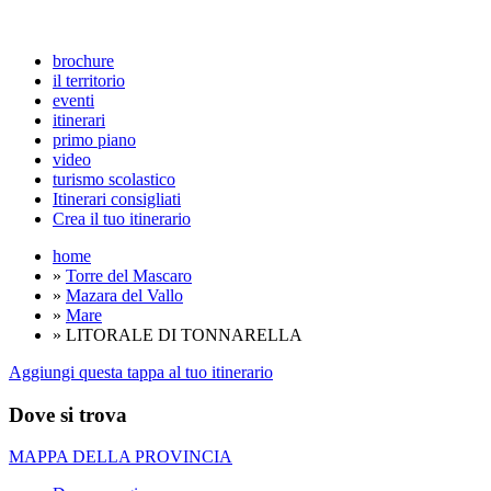
brochure
il territorio
eventi
itinerari
primo piano
video
turismo scolastico
Itinerari consigliati
Crea il tuo itinerario
home
»
Torre del Mascaro
»
Mazara del Vallo
»
Mare
» LITORALE DI TONNARELLA
Aggiungi questa tappa al tuo itinerario
Dove si trova
MAPPA DELLA PROVINCIA