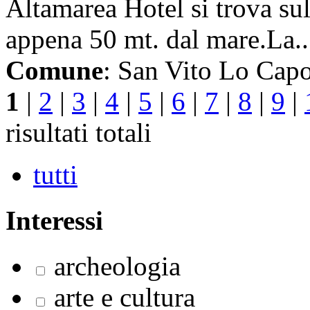
Altamarea Hotel si trova su
appena 50 mt. dal mare.La..
Comune
: San Vito Lo Cap
1
|
2
|
3
|
4
|
5
|
6
|
7
|
8
|
9
|
risultati totali
tutti
Interessi
archeologia
arte e cultura