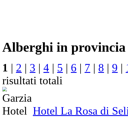
Alberghi in provincia
1
|
2
|
3
|
4
|
5
|
6
|
7
|
8
|
9
|
risultati totali
Hotel La Rosa di Sel