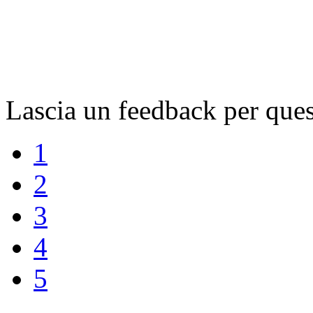
Lascia un feedback per que
1
2
3
4
5