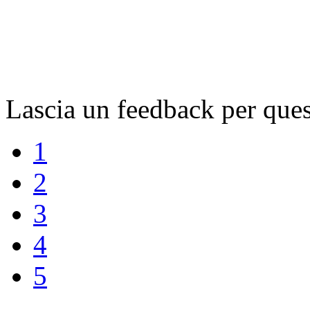
Lascia un feedback per que
1
2
3
4
5