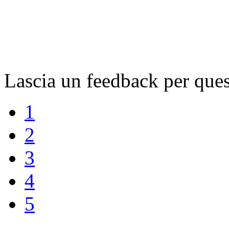
Lascia un feedback per que
1
2
3
4
5