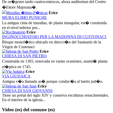
De or�genes tardo cuatrocentescos, ahora auditorium del Centro
�Ettore Majorana�.
Erice
MURA ELIMO PUNICHE
La antigua cinta de murallas, de planta triangular, est� construida
en el nivel inferior por...
Erice
INGINOCCHIATOIO PER LA MADONNA DI CUSTONACI
Bloque monol�tico ubicado en direcci�n del Santuario de la
Virgen de Custonaci
Erice
CHIESA DI SAN PIETRO
Construida en 1365, renovada en varias ocasiones, asumi� planta
el�ptica en 1745.
Erice
VIA GIUDAICA
Antigua v�a llamada as� porque conduc�a al barrio jud�o.
Erice
CHIESA DI SAN GIOVANNI
Tiene un portal del siglo XIV y conserva esculturas renacimentales.
En el interior de la iglesia...
Video (es)
del comune (es)