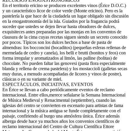
RECURSOS ENOGASTRONÓMICOS
En el territorio ericino se producen excelentes vinos (Érice D.O.C.)
y un característico licor de color verde (Monte ericino). Pero es la
pastelería la que hace de la ciudadela un lugar obligado sin discusión
en la enogastronomía del la isla. Guiados por la fragancia podrá
suceder que ustedes se dejen llevar hasta obradores de dulces,
exquisiteces antes preparadas por las monjas en los conventos de
clausura de la cima cuyas recetas siguen siendo un secreto conocido
por pocos. Típicos son los dulces hechos a base de pasta de
almendras: los bocconcini (bocaditos) (pequeñas esferas rellenas de
mermelada de cedro y canela), los belli e brutti (bonitos y feos) con
forma irregular y aromatizados al limón, las palline (bolitas) de
chocolate. No pueden faltar las genovesi (pasta flora especialmente
blanda y rellena de crema pastelera) y los mostaccioli (galletas secas
muy duras, a menudo acompañadas de licores y vinos de postre),
clásicas o en su variante de miel.
ESPECTÁCULOS, INICIATIVAS, EVENTOS
En Érice se llevan a cabo periódicamente eventos de reclamo
internacional. Entre ellos,merece señalarse la Semana Internacional
de Música Medieval y Renacimental (septiembre), cuando las
iglesias del centro se convierten en escenario para artistas de fama
internacional y la música antigua se funde completamente con el
paisaje, confiriendo al burgo una atmósfera única. Érice además
alberga desde hace ya muchos años los convenios científicos de
reclamo internacional del Centro de Cultura Científica Ettore