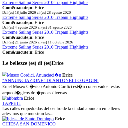
Extreme Sailing Series 2010 Trapani Highlights
Com&uacute;n
: Erice
Dal (es) 18 julio 2026 al (es) 28 agosto 2026
Extreme Sailing Series 2010 Trapani Highlights
Com&uacute;n
: Erice
Dal (es) 4 agosto 2026 al (es) 31 agosto 2026
Extreme Sailing Series 2010 Trapani Highlights
Com&uacute;n
: Erice
Dal (es) 21 junio 2026 al (es) 11 octubre 2026
Extreme Sailing Series 2010 Trapani Highlights
Com&uacute;n
: Erice
Le bellezze (es)
di (es)Erice
Erice
"ANNUNCIAZIONE" DI ANTONELLO GAGINI
En el Museo C�vico Antonio Cordici est�n conservados restos
arqueol�gicos de �pocas diversas...
Erice
TAPPETI
Las calles empedradas del centro de la ciudad abundan en talleres
artesanos que muestran las...
Erice
CHIESA SAN DOMENICO