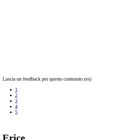
Lascia un feedback per questo contenuto (es)
1
2
3
4
5
Erice