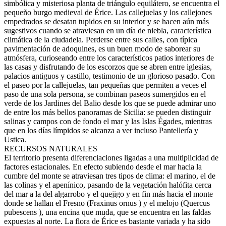
simbólica y misteriosa planta de triángulo equilátero, se encuentra el
pequeño burgo medieval de Érice. Las callejuelas y los callejones
empedrados se desatan tupidos en su interior y se hacen aún más
sugestivos cuando se atraviesan en un día de niebla, característica
climática de la ciudadela. Perderse entre sus calles, con típica
pavimentación de adoquines, es un buen modo de saborear su
atmósfera, curioseando entre los característicos patios interiores de
las casas y disfrutando de los escorzos que se abren entre iglesias,
palacios antiguos y castillo, testimonio de un glorioso pasado. Con
el paseo por la callejuelas, tan pequeñas que permiten a veces el
paso de una sola persona, se combinan paseos sumergidos en el
verde de los Jardines del Balio desde los que se puede admirar uno
de entre los más bellos panoramas de Sicilia: se pueden distinguir
salinas y campos con de fondo el mar y las Islas Égades, mientras
que en los días límpidos se alcanza a ver incluso Pantellería y
Ustica.
RECURSOS NATURALES
El territorio presenta diferenciaciones ligadas a una multiplicidad de
factores estacionales. En efecto subiendo desde el mar hacia la
cumbre del monte se atraviesan tres tipos de clima: el marino, el de
las colinas y el apenínico, pasando de la vegetación halófita cerca
del mar a la del algarrobo y el quejigo y en fin más hacia el monte
donde se hallan el Fresno (Fraxinus ornus ) y el melojo (Quercus
pubescens ), una encina que muda, que se encuentra en las faldas
expuestas al norte. La flora de Érice es bastante variada y ha sido