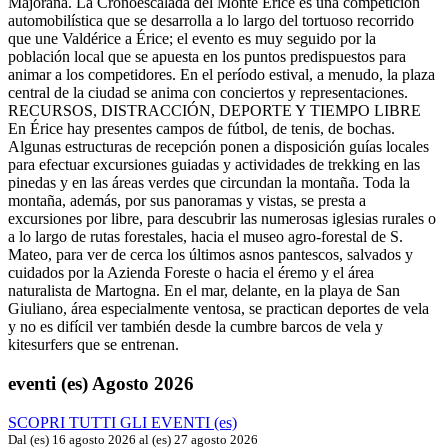
Majorana. La Cronoescalada del Monte Érice es una competición
automobilística que se desarrolla a lo largo del tortuoso recorrido
que une Valdérice a Érice; el evento es muy seguido por la
población local que se apuesta en los puntos predispuestos para
animar a los competidores. En el período estival, a menudo, la plaza
central de la ciudad se anima con conciertos y representaciones.
RECURSOS, DISTRACCIÓN, DEPORTE Y TIEMPO LIBRE
En Érice hay presentes campos de fútbol, de tenis, de bochas.
Algunas estructuras de recepción ponen a disposición guías locales
para efectuar excursiones guiadas y actividades de trekking en las
pinedas y en las áreas verdes que circundan la montaña. Toda la
montaña, además, por sus panoramas y vistas, se presta a
excursiones por libre, para descubrir las numerosas iglesias rurales o
a lo largo de rutas forestales, hacia el museo agro-forestal de S.
Mateo, para ver de cerca los últimos asnos pantescos, salvados y
cuidados por la Azienda Foreste o hacia el éremo y el área
naturalista de Martogna. En el mar, delante, en la playa de San
Giuliano, área especialmente ventosa, se practican deportes de vela
y no es difícil ver también desde la cumbre barcos de vela y
kitesurfers que se entrenan.
eventi (es)
Agosto 2026
SCOPRI TUTTI GLI EVENTI (es)
Dal (es) 16 agosto 2026 al (es) 27 agosto 2026