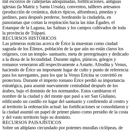
mil escorzos de callejuelas adoquinadas, fortificaciones, antiguas
iglesias (la Matriz y Santa Ursula), conventos, tallleres artesanos
(producción de cerámica, dulces típicos, alfombras), pinedas y
jardines, para después perderse, bordeando la ciudadela, en
panoramas que cortan la respiración hacia las islas Égades, el
Estanque de la Laguna, las Salinas y los campos cultivados de toda
la provincia de Trápani.
RECURSOS HISTÓRICOS
Las primeras noticias acerca de Érice la muestran como ciudad
sagrada de los Élimos, población de la que aún no están claros los
orígenes, con un templo- santuario, meta de preregrinajes y dedicado
a la diosa de la fecundidad. Durante siglos, púnicos, griegos y
romanos veneraron allí respectivamente a Astarte, Afrodita y Venus,
haciendo de Érice un importante lugar de culto y punto de referencia
para los navegantes, para los que la Venus Ericina se convirtió en
protectora. Durante el imperio romano Érice perdió su importancia
estratégica, para asumir nuevamente centralidad después de los
árabes, bajo el dominio de los normandos. Estos cambiaron el
nombre de la ciudad y del monte que pasó a ser San Giuliano,
edificando un castillo en lugar del santuario y confiriendo al centro y
al territorio la ordenación actual: las fortificaciones se consolidaron y
la ciudad asumió un papel de primer plano como presidio de la costa
y del vasto territorio bajo su dominio.
RECURSOS PAISAJÍSTICOS
Sobre un altiplano circundado por potentes murallas ciclópeas, de