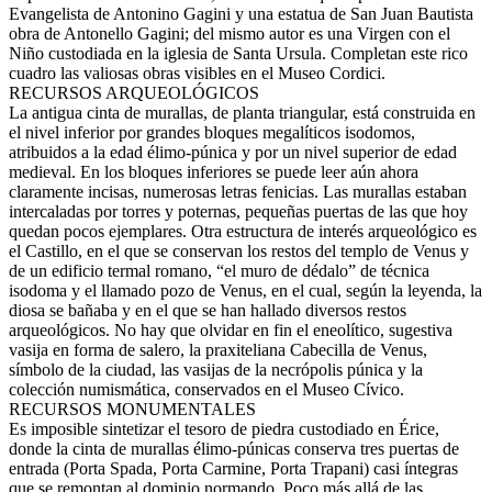
Evangelista de Antonino Gagini y una estatua de San Juan Bautista
obra de Antonello Gagini; del mismo autor es una Virgen con el
Niño custodiada en la iglesia de Santa Ursula. Completan este rico
cuadro las valiosas obras visibles en el Museo Cordici.
RECURSOS ARQUEOLÓGICOS
La antigua cinta de murallas, de planta triangular, está construida en
el nivel inferior por grandes bloques megalíticos isodomos,
atribuidos a la edad élimo-púnica y por un nivel superior de edad
medieval. En los bloques inferiores se puede leer aún ahora
claramente incisas, numerosas letras fenicias. Las murallas estaban
intercaladas por torres y poternas, pequeñas puertas de las que hoy
quedan pocos ejemplares. Otra estructura de interés arqueológico es
el Castillo, en el que se conservan los restos del templo de Venus y
de un edificio termal romano, “el muro de dédalo” de técnica
isodoma y el llamado pozo de Venus, en el cual, según la leyenda, la
diosa se bañaba y en el que se han hallado diversos restos
arqueológicos. No hay que olvidar en fin el eneolítico, sugestiva
vasija en forma de salero, la praxiteliana Cabecilla de Venus,
símbolo de la ciudad, las vasijas de la necrópolis púnica y la
colección numismática, conservados en el Museo Cívico.
RECURSOS MONUMENTALES
Es imposible sintetizar el tesoro de piedra custodiado en Érice,
donde la cinta de murallas élimo-púnicas conserva tres puertas de
entrada (Porta Spada, Porta Carmine, Porta Trapani) casi íntegras
que se remontan al dominio normando. Poco más allá de las