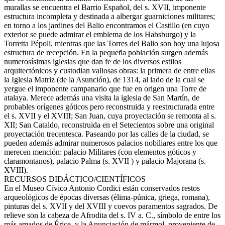
murallas se encuentra el Barrio Español, del s. XVII, imponente
estructura incompleta y destinada a albergar guarniciones militares;
en torno a los jardines del Balio encontramos el Castillo (en cuyo
exterior se puede admirar el emblema de los Habsburgo) y la
Torretta Pépoli, mientras que las Torres del Balio son hoy una lujosa
estructura de recepción. En la pequeña población surgen además
numerosísimas iglesias que dan fe de los diversos estilos
arquitectónicos y custodian valiosas obras: la primera de entre ellas
la Iglesia Matriz (de la Asunción), de 1314, al lado de la cual se
yergue el imponente campanario que fue en origen una Torre de
atalaya. Merece además una visita la iglesia de San Martín, de
probables orígenes góticos pero reconstruida y reestructurada entre
el s. XVII y el XVIII; San Juan, cuya proyectación se remonta al s.
XII; San Cataldo, reconstruida en el Setecientos sobre una original
proyectación trecentesca. Paseando por las calles de la ciudad, se
pueden además admirar numerosos palacios nobiliares entre los que
merecen mención: palacio Militares (con elementos góticos y
claramontanos), palacio Palma (s. XVII ) y palacio Majorana (s.
XVIII).
RECURSOS DIDÁCTICO/CIENTÍFICOS
En el Museo Cívico Antonio Cordici están conservados restos
arqueológicos de épocas diversas (élima-púnica, griega, romana),
pinturas del s. XVII y del XVIII y coevos paramentos sagrados. De
relieve son la cabeza de Afrodita del s. IV a. C., símbolo de entre los
más amados de Érice, y la Anunciación de mármol, proveniente de