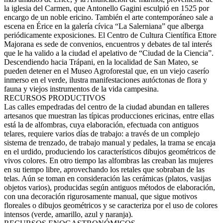
la iglesia del Carmen, que Antonello Gagini esculpió en 1525 por
encargo de un noble ericino. También el arte contemporáneo sale a
escena en Érice en la galería cívica “La Salerniana” que alberga
periódicamente exposiciones. El Centro de Cultura Científica Ettore
Majorana es sede de convenios, encuentros y debates de tal interés
que le ha valido a la ciudad el apelativo de “Ciudad de la Ciencia”.
Descendiendo hacia Trápani, en la localidad de San Mateo, se
pueden detener en el Museo Agroforestal que, en un viejo caserío
inmerso en el verde, ilustra manifestaciones autóctonas de flora y
fauna y viejos instrumentos de la vida campesina.
RECURSOS PRODUCTIVOS
Las calles empedradas del centro de la ciudad abundan en talleres
artesanos que muestran las típicas producciones ericinas, entre ellas
está la de alfombras, cuya elaboración, efectuada con antiguos
telares, requiere varios días de trabajo: a través de un complejo
sistema de trenzado, de trabajo manual y pedales, la trama se encaja
en el urdido, produciendo los característicos dibujos geométricos de
vivos colores. En otro tiempo las alfombras las creaban las mujeres
en su tiempo libre, aprovechando los retales que sobraban de las
telas. Aún se toman en consideración las cerámicas (platos, vasijas
objetos varios), producidas según antiguos métodos de elaboración,
con una decoración rigurosamente manual, que sigue motivos
floreales o dibujos geométricos y se caracteriza por el uso de colores
intensos (verde, amarillo, azul y naranja).