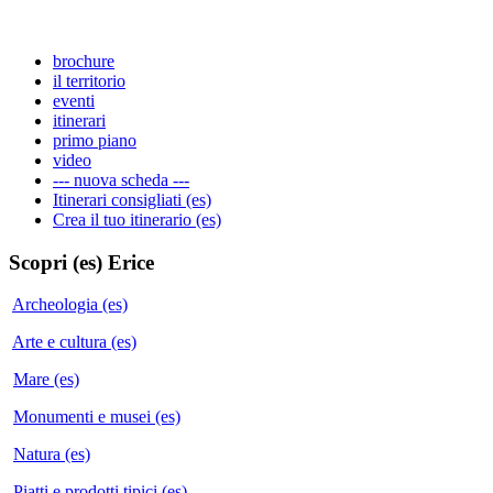
brochure
il territorio
eventi
itinerari
primo piano
video
--- nuova scheda ---
Itinerari consigliati (es)
Crea il tuo itinerario (es)
Scopri (es)
Erice
Archeologia (es)
Arte e cultura (es)
Mare (es)
Monumenti e musei (es)
Natura (es)
Piatti e prodotti tipici (es)