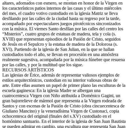
altares, adornados con esmero, se montan en honor de la Virgen en
los característicos patios internos de las casas y el último miércoles
del mes, el cuadro votivo custodiado en la iglesia Matriz se lleva
desfilando por las calles de la ciudad hasta su regreso por la tarde,
acompañado por espectaculares juegos pirotécnicos sincronizados
con la música. El viernes Santo desfilan por las calles del centro los
“Misterios”, cuatro grupos de estatuas de madera, tela y cola (s.
XVIII) que representan episodios de la Pasión de Cristo, seguidos
de Jesús en el Sepulcro y la estatua de madera de la Dolorosa (s.
XVI). Partiendo de la iglesia de San Julian, en la que se hallan
custodiados todo el año, se llevan en procesión en una atmósfera
realmente sugestiva, acompañada por la música fúnebre que resuena
por las calles, y por la multitud que los sigue.
RECURSOS ARTÍSTICOS
Las iglesias de Érice, además de representar valiosos ejemplos de
estilos arquitectónicos, custodian en su interior valiosas obras de
arte. Entre ellas asumen un papel de primer plano las esculturas de la
escuela gaginesca: En la iglesia Madre se albergan una
cuatrocentesca Virgen con Niño atribuida a Doménico Gagini, un
gran bajorrelieve de mármol que representa a la Virgen rodeada de
Santos y con escenas de la Pasión de Cristo (obra cincuecentesca de
Giuliano Mancino) y la veneradísima Virgen de Custonaci, copia
ochocentesca del original (finales del s.XV) custodiado en el
homónimo santuario. En el interior de la iglesia de San Juan Bautista
se pueden admirar en cambio, una escultura que representa San Juan