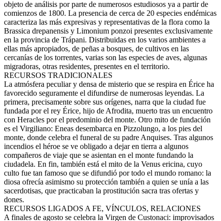
objeto de análisis por parte de numerosos estudiosos ya a partir de
comienzos de 1800. La presencia de cerca de 20 especies endémicas
caracteriza las más expresivas y representativas de la flora como la
Brassica drepanensis y Limonium ponzoi presentes exclusivamente
en la provincia de Trápani. Distribuidas en los varios ambientes a
ellas más apropiados, de peñas a bosques, de cultivos en las
cercanías de los torrentes, varias son las especies de aves, algunas
migradoras, otras residentes, presentes en el territorio.
RECURSOS TRADICIONALES
La atmósfera peculiar y densa de misterio que se respira en Érice ha
favorecido seguramente el difundirse de numerosas leyendas. La
primera, precisamente sobre sus orígenes, narra que la ciudad fue
fundada por el rey Érice, hijo de Afrodita, muerto tras un encuentro
con Heracles por el predominio del monte. Otro mito de fundación
es el Virgiliano: Eneas desembarca en Pizzolungo, a los pies del
monte, donde celebra el funeral de su padre Anquises. Tras algunos
incendios el héroe se ve obligado a dejar en tierra a algunos
compañeros de viaje que se asientan en el monte fundando la
ciudadela. En fin, también está el mito de la Venus ericina, cuyo
culto fue tan famoso que se difundió por todo el mundo romano: la
diosa ofrecía asimismo su protección también a quien se unía a las
sacerdotisas, que practicaban la prostitución sacra tras ofertas y
dones.
RECURSOS LIGADOS A FE, VÍNCULOS, RELACIONES
A finales de agosto se celebra la Virgen de Custonaci: improvisados