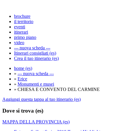
brochure
il territorio
eventi
itinerari
primo piano
video
--- nuova scheda ---
Itinerari consigliati (es)
Crea il tuo itinerario (es)
home (es)
»
--- nuova scheda ---
»
Erice
»
Monumenti e musei
» CHIESA E CONVENTO DEL CARMINE
Aggiungi questa tappa al tuo itinerario (es)
Dove si trova (es)
MAPPA DELLA PROVINCIA (es)