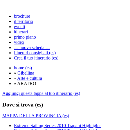
brochure
il territorio
eventi
itinerari
primo piano
video
--- nuova scheda ---
Itinerari consigliati (es)
Crea il tuo itinerario (es)
home (es)
»
Gibellina
»
Arte e cultura
» ARATRO
Aggiungi questa tappa al tuo itinerario (es)
Dove si trova (es)
MAPPA DELLA PROVINCIA (es)
Extreme Sailing Series 2010 Trapani Highlights