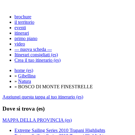
brochure
il territorio
eventi
itinerari
primo piano
video
--- nuova scheda ---
Itinerari consigliati (es)
Crea il tuo itinerario (es)
home (es)
»
Gibellina
»
Natura
» BOSCO DI MONTE FINESTRELLE
Aggiungi questa tappa al tuo itinerario (es)
Dove si trova (es)
MAPPA DELLA PROVINCIA (es)
Extreme Sailing Series 2010 Trapani Highlights