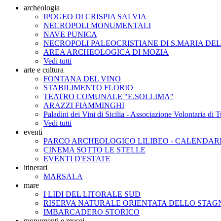
archeologia
IPOGEO DI CRISPIA SALVIA
NECROPOLI MONUMENTALI
NAVE PUNICA
NECROPOLI PALEOCRISTIANE DI S.MARIA DE
AREA ARCHEOLOGICA DI MOZIA
Vedi tutti
arte e cultura
FONTANA DEL VINO
STABILIMENTO FLORIO
TEATRO COMUNALE "E.SOLLIMA"
ARAZZI FIAMMINGHI
Paladini dei Vini di Sicilia - Associazione Volontaria di
Vedi tutti
eventi
PARCO ARCHEOLOGICO LILIBEO - CALENDAR
CINEMA SOTTO LE STELLE
EVENTI D'ESTATE
itinerari
MARSALA
mare
I LIDI DEL LITORALE SUD
RISERVA NATURALE ORIENTATA DELLO STA
IMBARCADERO STORICO
monumenti e musei