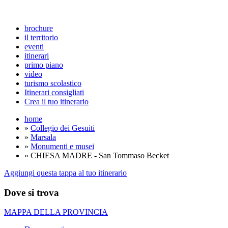
brochure
il territorio
eventi
itinerari
primo piano
video
turismo scolastico
Itinerari consigliati
Crea il tuo itinerario
home
»
Collegio dei Gesuiti
»
Marsala
»
Monumenti e musei
» CHIESA MADRE - San Tommaso Becket
Aggiungi questa tappa al tuo itinerario
Dove si trova
MAPPA DELLA PROVINCIA