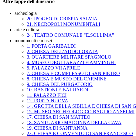
Altre tappe dell'itinerario
archeologia
20. IPOGEO DI CRISPIA SALVIA
21. NECROPOLI MONUMENTALI
arte e cultura
24. TEATRO COMUNALE "E.SOLLIMA"
monumenti e musei
1. PORTA GARIBALDI
2. CHIESA DELL'ADDOLORATA
3. QUARTIERE MILITARE SPAGNOLO
4. MUSEO DEGLI ARAZZI FIAMMINGHI
5. PALAZZO VII APRILE
7. CHIESA E COMPLESSO DI SAN PIETRO
8. CHIESA E MUSEO DEL CARMINE
9. CHIESA DEL PURGATORIO
10. BASTIONI E BALUARDI
11. PALAZZO FICI
12. PORTA NUOVA
14. GROTTA DELLA SIBILLA E CHIESA DI SAN 
15. MUSEO ARCHEOLOGICO BAGLIO ANSELMI
17. CHIESA DI SAN MATTEO
18. SANTUARIO MADONNA DELLA CAVA
19. CHIESA DI SANT'ANNA
23. CHIESA E CONVENTO DI SAN FRANCESCO