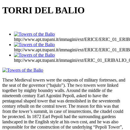
TORRI DEL BALIO
http://www.apt.trapani.it/immagini/ext/ERICE/ERIC_01_ER
http://www.apt.trapani.it/immagini/ext/ERICE/ERIC_01_ER
http://www.apt.trapani.it/immagini/ext/ERIC_01_ERIBALIO_
These Medieval towers were the outposts of military fortresses, and
the seat of the governor (“bajulo”). The two towers were linked
together by mighty boundry walls. Around the middle of the
nineteenth century Earl Agostini Pepoli, asked to have the
pentagonal shaped tower that was demolished in the seventeenth
century rebuilt on the central tower. The reason for this was that
from the tower’s summit, in case of insurrections, the citadel could
be protected. In 1872 Earl Pepoli had the surrounding gardens
landscaped in the English style at his own cost, and he was also
responsible for the construction of the underlying “Pepoli Tower”,