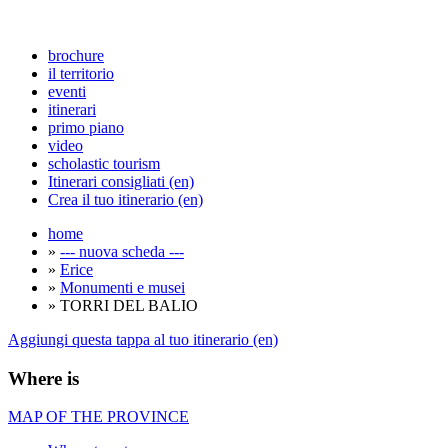
brochure
il territorio
eventi
itinerari
primo piano
video
scholastic tourism
Itinerari consigliati (en)
Crea il tuo itinerario (en)
home
»
--- nuova scheda ---
»
Erice
»
Monumenti e musei
» TORRI DEL BALIO
Aggiungi questa tappa al tuo itinerario (en)
Where is
MAP OF THE PROVINCE