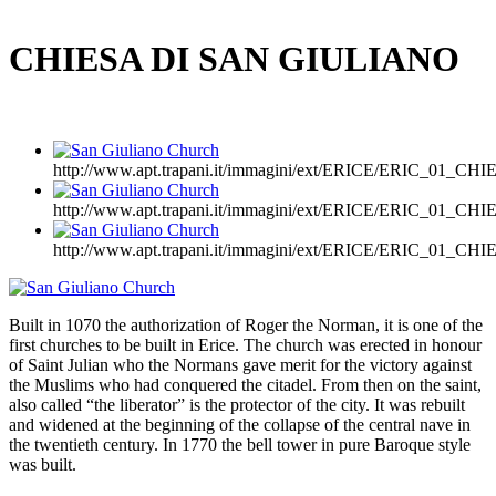
CHIESA DI SAN GIULIANO
http://www.apt.trapani.it/immagini/ext/ERICE/ERIC_01_CH
http://www.apt.trapani.it/immagini/ext/ERICE/ERIC_01_CH
http://www.apt.trapani.it/immagini/ext/ERICE/ERIC_01_CH
Built in 1070 the authorization of Roger the Norman, it is one of the
first churches to be built in Erice. The church was erected in honour
of Saint Julian who the Normans gave merit for the victory against
the Muslims who had conquered the citadel. From then on the saint,
also called “the liberator” is the protector of the city. It was rebuilt
and widened at the beginning of the collapse of the central nave in
the twentieth century. In 1770 the bell tower in pure Baroque style
was built.