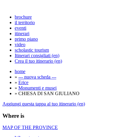
brochure
il territorio
eventi
itinerari
primo piano
video
scholastic tourism
Itinerari consigliati (en)
Crea il tuo itinerario (en)
home
»
--- nuova scheda ---
»
Erice
»
Monumenti e musei
» CHIESA DI SAN GIULIANO
Aggiungi questa tappa al tuo itinerario (en)
Where is
MAP OF THE PROVINCE