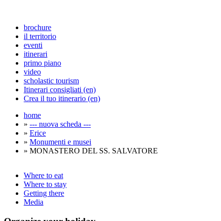
brochure
il territorio
eventi
itinerari
primo piano
video
scholastic tourism
Itinerari consigliati (en)
Crea il tuo itinerario (en)
home
»
--- nuova scheda ---
»
Erice
»
Monumenti e musei
» MONASTERO DEL SS. SALVATORE
Where to eat
Where to stay
Getting there
Media