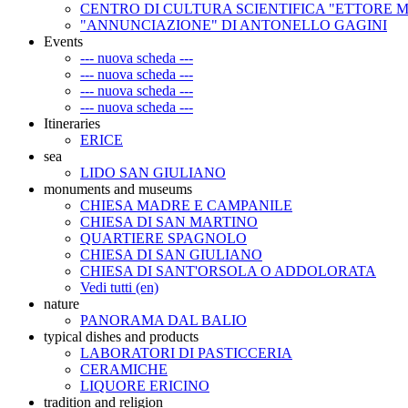
CENTRO DI CULTURA SCIENTIFICA "ETTORE 
"ANNUNCIAZIONE" DI ANTONELLO GAGINI
Events
--- nuova scheda ---
--- nuova scheda ---
--- nuova scheda ---
--- nuova scheda ---
Itineraries
ERICE
sea
LIDO SAN GIULIANO
monuments and museums
CHIESA MADRE E CAMPANILE
CHIESA DI SAN MARTINO
QUARTIERE SPAGNOLO
CHIESA DI SAN GIULIANO
CHIESA DI SANT'ORSOLA O ADDOLORATA
Vedi tutti (en)
nature
PANORAMA DAL BALIO
typical dishes and products
LABORATORI DI PASTICCERIA
CERAMICHE
LIQUORE ERICINO
tradition and religion