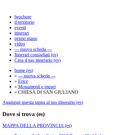
brochure
il territorio
eventi
itinerari
primo piano
video
--- nuova scheda ---
Itinerari consigliati (es)
Crea il tuo itinerario (es)
home (es)
»
--- nuova scheda ---
»
Erice
»
Monumenti e musei
» CHIESA DI SAN GIULIANO
Aggiungi questa tappa al tuo itinerario (es)
Dove si trova (es)
MAPPA DELLA PROVINCIA (es)