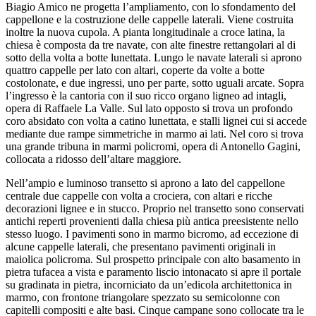
Biagio Amico ne progetta l’ampliamento, con lo sfondamento del
cappellone e la costruzione delle cappelle laterali. Viene costruita
inoltre la nuova cupola. A pianta longitudinale a croce latina, la
chiesa è composta da tre navate, con alte finestre rettangolari al di
sotto della volta a botte lunettata. Lungo le navate laterali si aprono
quattro cappelle per lato con altari, coperte da volte a botte
costolonate, e due ingressi, uno per parte, sotto uguali arcate. Sopra
l’ingresso è la cantoria con il suo ricco organo ligneo ad intagli,
opera di Raffaele La Valle. Sul lato opposto si trova un profondo
coro absidato con volta a catino lunettata, e stalli lignei cui si accede
mediante due rampe simmetriche in marmo ai lati. Nel coro si trova
una grande tribuna in marmi policromi, opera di Antonello Gagini,
collocata a ridosso dell’altare maggiore.
Nell’ampio e luminoso transetto si aprono a lato del cappellone
centrale due cappelle con volta a crociera, con altari e ricche
decorazioni lignee e in stucco. Proprio nel transetto sono conservati
antichi reperti provenienti dalla chiesa più antica preesistente nello
stesso luogo. I pavimenti sono in marmo bicromo, ad eccezione di
alcune cappelle laterali, che presentano pavimenti originali in
maiolica policroma. Sul prospetto principale con alto basamento in
pietra tufacea a vista e paramento liscio intonacato si apre il portale
su gradinata in pietra, incorniciato da un’edicola architettonica in
marmo, con frontone triangolare spezzato su semicolonne con
capitelli compositi e alte basi. Cinque campane sono collocate tra le