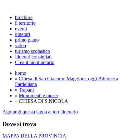
brochure
il territorio
eventi
itinerari
primo piano
video
turismo scolastico
Itinerari consigliati
Crea il tuo itinerario
home
»
Chiesa di San Giacomo Maggiore, oggi Biblioteca
Fardelliana
»
Trapani
»
Monumenti e musei
» CHIESA DI S.NICOLA
Aggiungi questa tappa al tuo itinerario
Dove si trova
MAPPA DELLA PROVINCIA